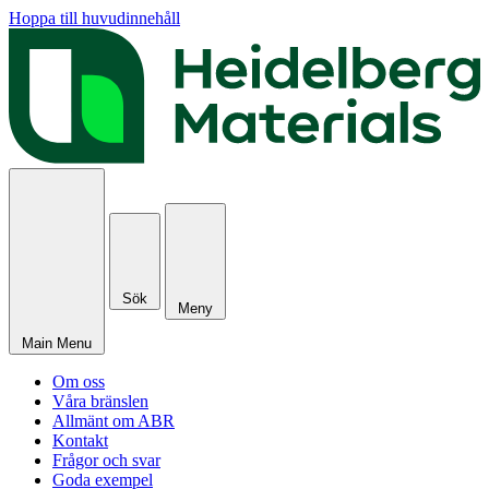
Hoppa till huvudinnehåll
Sök
Meny
Main Menu
Om oss
Våra bränslen
Allmänt om ABR
Kontakt
Frågor och svar
Goda exempel