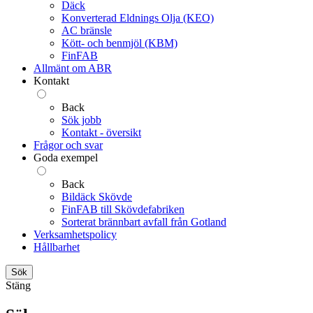
Däck
Konverterad Eldnings Olja (KEO)
AC bränsle
Kött- och benmjöl (KBM)
FinFAB
Allmänt om ABR
Kontakt
Back
Sök jobb
Kontakt - översikt
Frågor och svar
Goda exempel
Back
Bildäck Skövde
FinFAB till Skövdefabriken
Sorterat brännbart avfall från Gotland
Verksamhetspolicy
Hållbarhet
Sök
Stäng