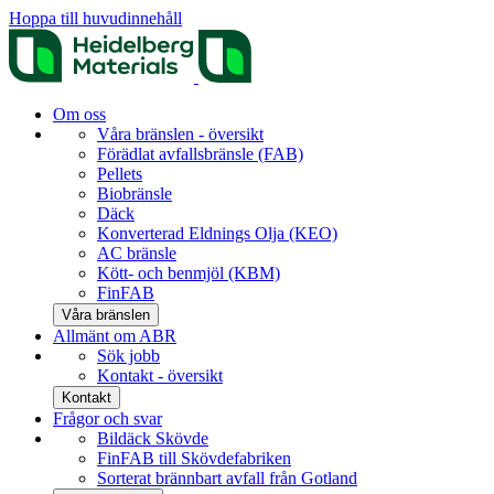
Hoppa till huvudinnehåll
Om oss
Våra bränslen - översikt
Förädlat avfallsbränsle (FAB)
Pellets
Biobränsle
Däck
Konverterad Eldnings Olja (KEO)
AC bränsle
Kött- och benmjöl (KBM)
FinFAB
Våra bränslen
Allmänt om ABR
Sök jobb
Kontakt - översikt
Kontakt
Frågor och svar
Bildäck Skövde
FinFAB till Skövdefabriken
Sorterat brännbart avfall från Gotland